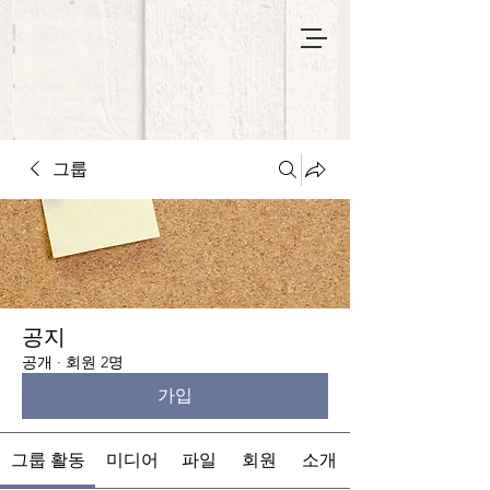
그룹
공지
공개
·
회원 2명
가입
그룹 활동
미디어
파일
회원
소개