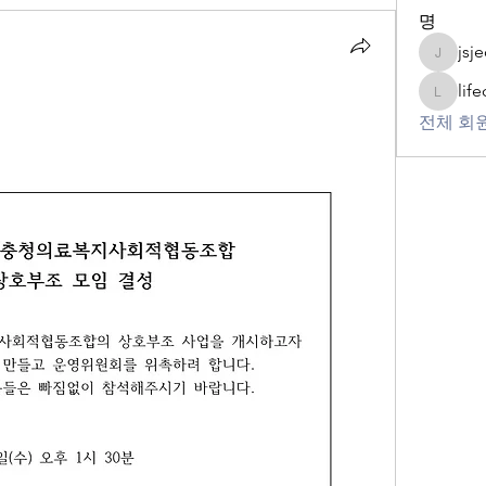
명
jsj
jsjeon50
lif
lifecare
전체 회원