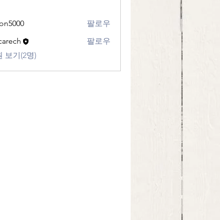
eon5000
팔로우
00
ecarech
팔로우
ch
 보기(2명)