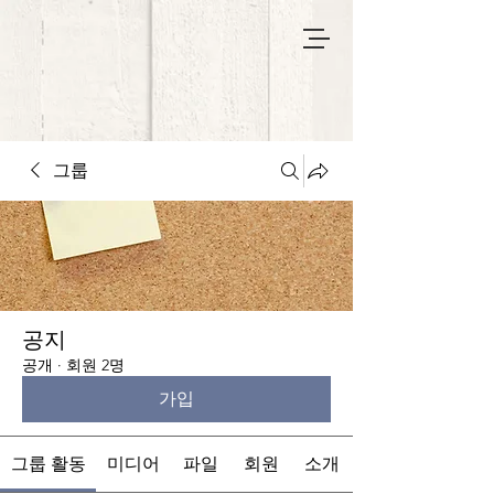
그룹
공지
공개
·
회원 2명
가입
그룹 활동
미디어
파일
회원
소개