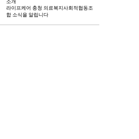
소개
라이프케어 충청 의료복지사회적협동조
합 소식을 알립니다
명
jsjeon5000
팔로우
jsjeon5000
lifecarech
팔로우
lifecarech
전체 회원 보기(2명)
이용약관
개인정보처리방침
라이프케어 충청 의료복지사회적협동조합
충청남도 홍성군 홍성읍 내포로 104
대표전화:
041-406-7574
/ E-mail: ​
lifecarech@icoop.or.kr