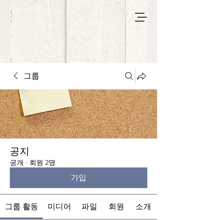
그룹
공지
공개
·
회원 2명
가입
그룹 활동
미디어
파일
회원
소개