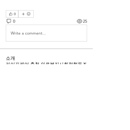
0
0
25
Write a comment...
소개
라이프케어 충청 의료복지사회적협동조
합 소식을 알립니다
명
jsjeon5000
팔로우
jsjeon5000
lifecarech
팔로우
lifecarech
전체 회원 보기(2명)