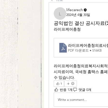
lifecarech
2024년 4월 30일
lifecarech
공익법인 결산 공시자료(2
라이프케어충청
라이프케어충청의료사협_
PDF 다운로드 • 516KB
라이프케어충청의료복지사회적협동
시자료이며, 국세청 홈택스 홈페
수 있습니다.
1
반응 1개
댓글 0개
Write a comment...