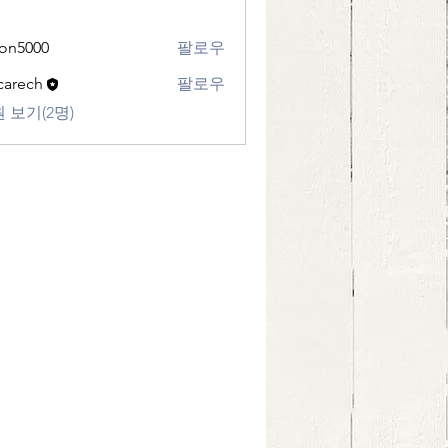
eon5000
팔로우
00
ecarech
팔로우
ch
 보기(2명)