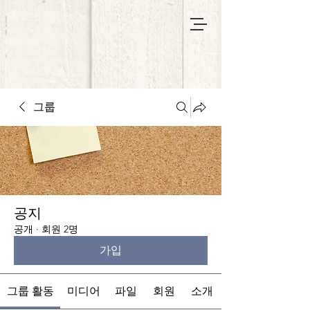
그룹
공지
공개
·
회원 2명
가입
그룹 활동
미디어
파일
회원
소개