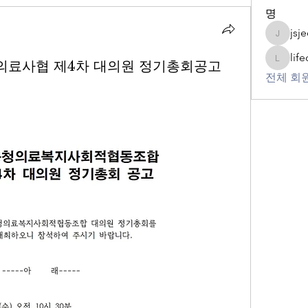
명
jsj
jsjeon50
lif
의료사협 제4차 대의원 정기총회공고
lifecare
전체 회원