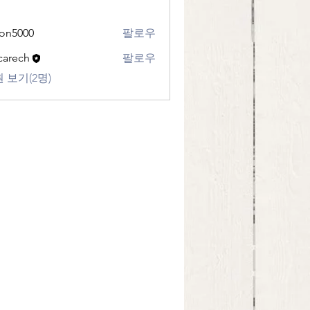
eon5000
팔로우
00
ecarech
팔로우
ch
 보기(2명)